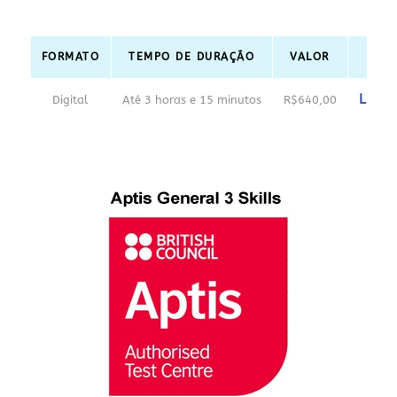
FORMATO
TEMPO DE DURAÇÃO
VALOR
IN
Link d
Digital
Até 3 horas e 15 minutos
R$640,00