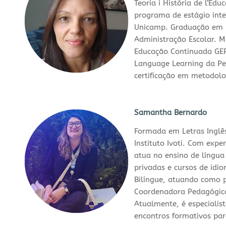
Teoria i Història de l’Ed
programa de estágio int
Unicamp. Graduação em 
Administração Escolar. 
Educação Continuada GEP
Language Learning da Pe
certificação em metodolo
Samantha Bernardo
Formada em Letras Inglês
Instituto Ivoti. Com expe
atua no ensino de língua
privadas e cursos de idi
Bilíngue, atuando como p
Coordenadora Pedagógica
Atualmente, é especialis
encontros formativos para