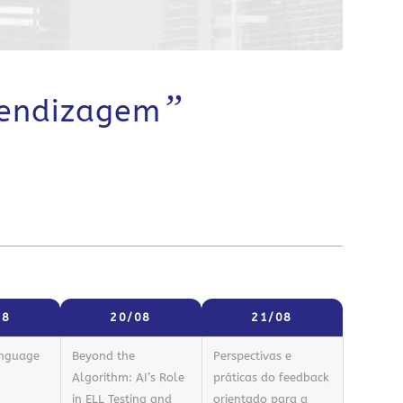
”
rendizagem
08
20/08
21/08
anguage
Beyond the
Perspectivas e
Algorithm: AI’s Role
práticas do feedback
in ELL Testing and
orientado para a