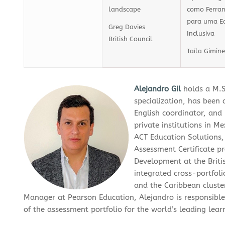
landscape
como Ferra
para uma E
Greg Davies
Inclusiva
British Council
Taíla Gimine
Alejandro Gil
holds a M.S
specialization, has been 
English coordinator, and
private institutions in 
ACT Education Solutions,
Assessment Certificate 
Development at the Briti
integrated cross-portfol
and the Caribbean cluster
Manager at Pearson Education, Alejandro is responsible 
of the assessment portfolio for the world’s leading lea