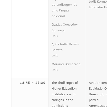
Judit Kormo
aprendizagem de
Lancaster Un
uma língua
adicional
Gladys Quevedo-
Camargo
UnB
Aline Netto Brum-
Barreto
UnB
Mariana Damacena
UnB
18:45 – 19:30
The challenges of
Avaliar com
Higher Education
Equidade: O
Institutions with
Desenho Uni
changes in the
para a
admissions
Aprendizag