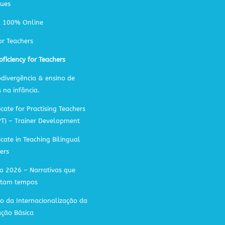
gues
A 100% Online
or Teachers
oficiency for Teachers
divergência & ensino de
s na infância.
icate for Practising Teachers
PT) – Trainer Development
ficate in Teaching Bilingual
ers
o 2026 – Narrativas que
ctam tempos
o da Internacionalização da
ção Básica