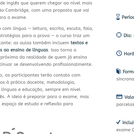
 de inglês que querem chegar ao nível mais
ação Cambridge, com uma proposta que vai
ara o exame.
Perío
com língua — leitura, escrita, escuta, fala,
stratégias para a prova — o curso traz um
Dia:
rtante: as aulas também incluem
textos e
s ao ensino de línguas
. Isso torna a
Horá
próxima da realidade de quem já ensina
ntinuar se desenvolvendo profissionalmente.
Form
o, os participantes terão contato com
síncron
os à prática docente, metodologia,
línguas e educação, sempre em nível
ês. A ideia é preparar para o exame, mas
Valo
espaço de estudo e reflexão para
parcela
Inclui
exame C