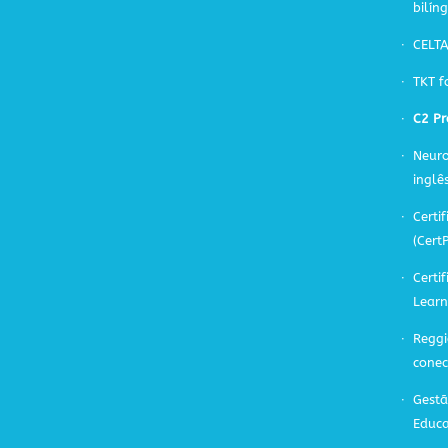
bilín
CELT
TKT f
C2 Pr
Neuro
inglê
Certif
(Cert
Certi
Learn
Reggi
cone
Gestã
Educa