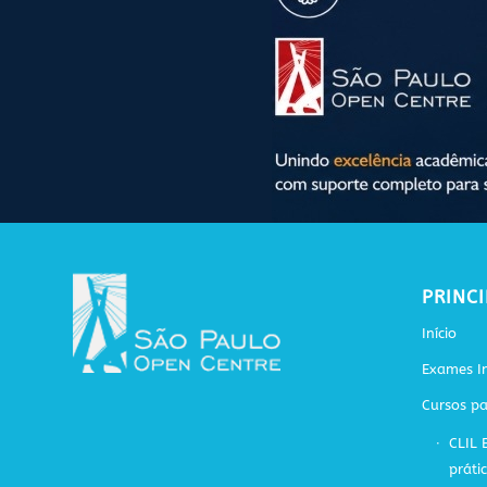
PRINCI
Início
Exames In
Cursos pa
CLIL 
práti