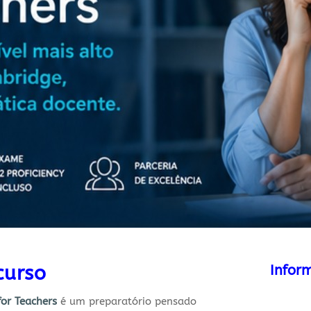
curso
Infor
for Teachers
é um preparatório pensado