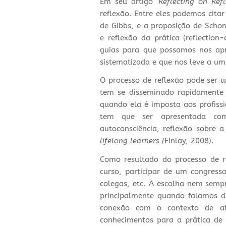
Em seu artigo
‘Reflecting on Refl
reflexão. Entre eles podemos cita
de Gibbs, e a proposição de Schon 
e reflexão da prática (reflectio
guias para que possamos nos apr
sistematizada e que nos leve a u
O processo de reflexão pode ser u
tem se disseminado rapidamente 
quando ela é imposta aos profissio
tem que ser apresentada com
autoconsciência, reflexão sobre 
lifelong learners (
Finlay, 2008).
Como resultado do processo de re
curso, participar de um congresso
colegas, etc. A escolha nem sempr
principalmente quando falamos d
conexão com o contexto de at
conhecimentos para a prática de 