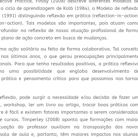
ective Practice’,
Finaly (2008) descreve diferentes modelos d
r o ciclo de aprendizagem de Kolb (1984), o Modelo de reflexã
(1991) distinguindo reflexão em prática (reflection-in-action
n-on-action). Tais modelos são importantes, pois atuam com
ofundar na reflexão de nossa atuação profissional de form
m plano de ação concreto em busca de mudanças.
ma ação solitária ou feita de forma colaborativa. Tal conceit
nos últimos anos, o que gerou preocupações principalment
nais. Para que tenha resultados positivos, a prática reflexiv
o uma possibilidade que engloba desenvolvimento d
a prática e pensamento crítico para que possamos nos torna
flexão, pode surgir a necessidade e/ou decisão de fazer u
, workshop, ler um livro ou artigo, trocar boas práticas co
e é fácil e existem fatores importantes a serem considerados
e cursos. Timperley (2008) aponta que formações com maio
uação do professor auxiliam na transposição dos novo
sala de aula e, portanto, têm maiores impactos nos alunos