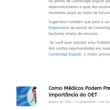
no portal de Cambridge English par
desenvolvimento e qual dos exame
momento atual ou meta de futur
Sugerimos também que para a sua
Preparation
do portal de Cambridg
bastante amplo de recursos.
Se você quer estudar e/ou trabal
das muitas oportunidades em nosso
Cambridge English
, o maior prove
Como Médicos Podem Prep
Importância do OET
/
/
janeiro 18, 2024
0 Comentários
em
Unc