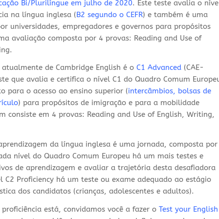
cação Bi/Plurilíngue em julho de 2020
. Este teste avalia o níve
cia na língua inglesa (
B2 segundo o CEFR
) e também é uma
 por universidades, empregadores e governos para propósitos
uma avaliação composta por 4 provas: Reading and Use of
ing.
 atualmente de Cambridge English é o
C1 Advanced
(CAE-
este que avalia e certifica o nível C1 do Quadro Comum Europe
 para o acesso ao ensino superior (
intercâmbios, bolsas de
rículo
) para propósitos de imigração e para a mobilidade
ém consiste em 4 provas:
Reading and Use of English, Writing,
 aprendizagem da língua inglesa é uma jornada, composta por
 cada nível do Quadro Comum Europeu há um mais testes e
ivos de aprendizagem e avaliar a trajetória desta desafiadora
vel C2 Proficiency há um teste ou exame adequado ao estágio
ística dos candidatos (crianças, adolescentes e adultos).
 proficiência está, convidamos você a fazer o
Test your English