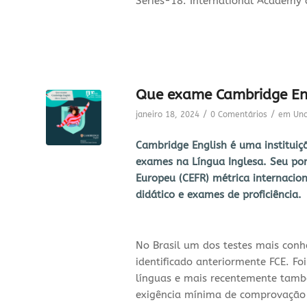
Series-18. International Academy 
Que exame Cambridge Eng
/
/
janeiro 18, 2024
0 Comentários
em
Unc
Cambridge English é uma instituiç
exames na Língua Inglesa. Seu po
Europeu (
CEFR
) métrica internaci
didático e exames de proficiência.
No Brasil um dos testes mais conh
identificado anteriormente FCE. Fo
línguas e mais recentemente també
exigência mínima de comprovação d