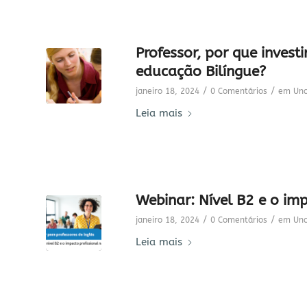
Professor, por que invest
educação Bilíngue?
/
/
janeiro 18, 2024
0 Comentários
em
Unc
Leia mais
Webinar: Nível B2 e o imp
/
/
janeiro 18, 2024
0 Comentários
em
Unc
Leia mais