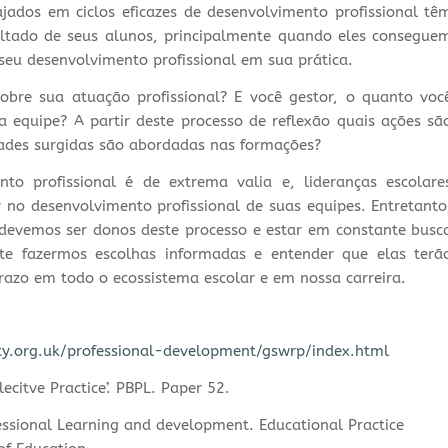
gajados em ciclos eficazes de desenvolvimento profissional tê
ltado de seus alunos, principalmente quando eles consegue
 seu desenvolvimento profissional em sua prática.
sobre sua atuação profissional? E você gestor, o quanto voc
a equipe? A partir deste processo de reflexão quais ações sã
dades surgidas são abordadas nas formações?
to profissional é de extrema valia e, lideranças escolare
r no desenvolvimento profissional de suas equipes. Entretanto
evemos ser donos deste processo e estar em constante busc
te fazermos escolhas informadas e entender que elas terã
razo em todo o ecossistema escolar e em nossa carreira.
.org.uk/professional-development/gswrp/index.html
flecitve Practice’. PBPL. Paper 52.
essional Learning and development. Educational Practice