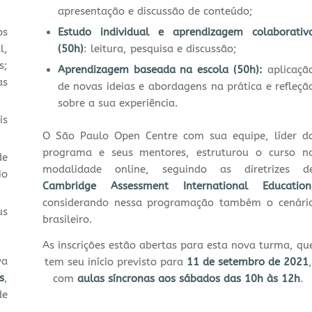
apresentação e discussão de conteúdo;
os
Estudo individual e aprendizagem colaborativ
l,
(50h)
: leitura, pesquisa e discussão;
s;
Aprendizagem baseada na escola (50h):
aplicaçã
as
de novas ideias e abordagens na prática e refleçã
sobre a sua experiência.
is
O São Paulo Open Centre com sua equipe, líder d
programa e seus mentores, estruturou o curso n
de
modalidade online, seguindo as diretrizes d
io
Cambridge Assessment International Education
considerando nessa programação também o cenári
us
brasileiro.
As inscrições estão abertas para esta nova turma, qu
va
tem seu início previsto para
11 de setembro de 2021
s
,
com
aulas síncronas aos sábados das 10h às 12h
.
de