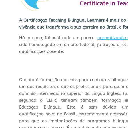
A Certificação Teaching Bilingual Learners é mais d
vivência que transforma a sua carreira no Brasil e fo
Há um ano, foi publicado um parecer
normatizando a
sido homologado em âmbito federal, já traçou diretr
qualificações docente.
Quanto à formação docente para contextos bilíngue
um dos requisitos é que os profissionais para além 
domínio intermediário superior da Língua Inglesa (B
segundo o CEFR) tenham também formação 
Educação Bilíngue. Esta é sem dúvida u
qualificação nova no Brasil, extremamente necessár
para que as implantações de programas bilíngu
ocorram com sucesso. É uma demanda que exige d