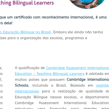
o que um certificado com reconhecimento internacional, é uma
ra dele!
 Educação Bilíngue no Brasil
. Embora ele ainda não tenha
izes para a organização das escolas, programas e
s,
A qualificação de
Cambridge Assessment Internationa
do
Education – Teaching Bilingual Learners
é adotada e
2,
muitos países que possuem
Cambridge Internationa
em
Schools
, incluindo o Brasil. Baseado em
padrõe
ma
internacionais
para a realização de qualidade d
ia
Educação Bilíngue nessas escolas, o departament
es
Cambridge Assessment International Education
os
estruturou uma formação para atender este