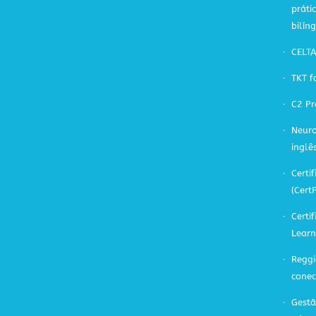
práti
bilín
CELT
TKT f
C2 Pr
Neuro
inglê
Certif
(Cert
Certi
Learn
Reggi
cone
Gestã