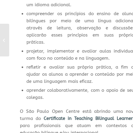
um idioma adicional.
compreender os princípios do ensino de alun
bilíngues por meio de uma língua adiciona
através de leitura, observação e discussõe
Webinar: Nível B2 e o
aplicarão esses princípios em suas própri
impacto profissional
práticas.
para professores de
inglês
projetar, implementar e avaliar aulas individua
com foco no conteúdo e na linguagem.
refletir e avaliar sua própria prática, a fim 
ajudar os alunos a aprender o conteúdo por me
de uma linguagem mais eficaz.
aprender colaborativamente, com o apoio de se
colegas.
O São Paulo Open Centre está abrindo uma no
turma do
Certificate in Teaching Bilingual Learner
para profissionais que atuam em contextos 
educação bilíngue e/ou internacional.