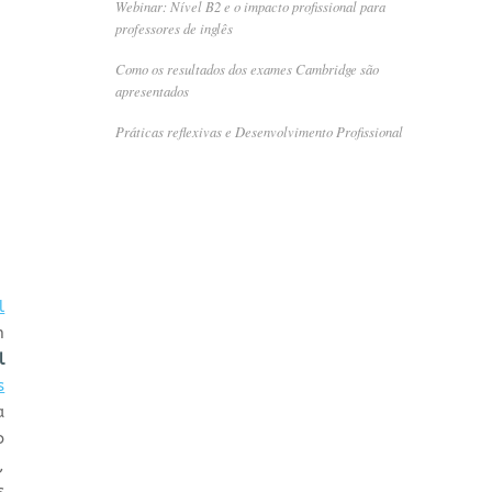
Webinar: Nível B2 e o impacto profissional para
professores de inglês
Como os resultados dos exames Cambridge são
apresentados
Práticas reflexivas e Desenvolvimento Profissional
l
m
l
s
a
o
,
s