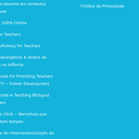
ca docente em contextos
Política de Privacidade
gues
A 100% Online
or Teachers
oficiency for Teachers
divergência & ensino de
s na infância.
icate for Practising Teachers
PT) – Trainer Development
ficate in Teaching Bilingual
ers
o 2026 – Narrativas que
ctam tempos
o da Internacionalização da