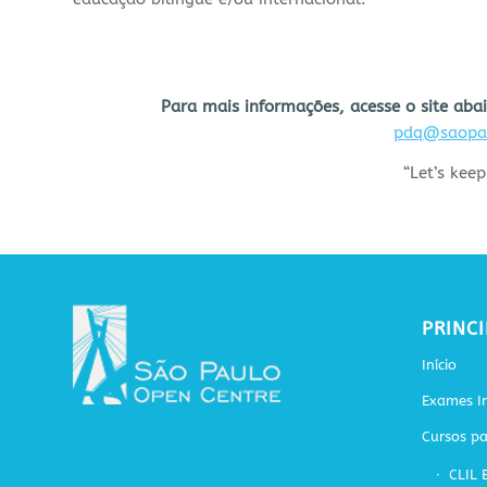
Para mais informações, acesse o site aba
pdq@saopau
“Let’s kee
PRINCI
Início
Exames In
Cursos pa
CLIL 