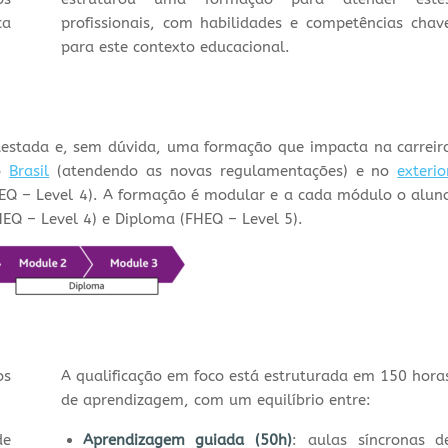
ca
profissionais, com habilidades e competências chav
para este contexto educacional.
testada e, sem dúvida, uma formação que impacta na carreir
no
Brasil
(atendendo as novas regulamentações) e no
exterio
EQ – Level 4).
A formação é modular e a cada módulo o alun
HEQ – Level 4)
e Diploma
(FHEQ – Level 5)
.
s
A qualificação em foco está estruturada em 150 hora
de aprendizagem, com um equilíbrio entre:
de
Aprendizagem guiada (50h)
: aulas síncronas d