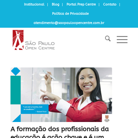
Institucional
Blog
Portal Prep Centre
Contato
Política de Privacidade
atendimento@saopauloopencentre.com.br
A formação dos profissionais da
educação é ação chave e é um