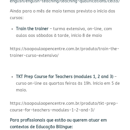
english/english-teaching/teaching-qualifications/celta/
Ainda para o
mês de maio temos previsto o início dos
cursos:
Train the trainer
– turma extensiva, on-line, com
aulas aos sábados à tarde, início 8 de maio
https://saopauloopencentre.com.br/produto/train-the-
trainer-curso-extensivo/
TKT Prep Course for Teachers (modules 1, 2 and 3)
–
curso on-line as quartas feiras
às
19h. Início em 5 de
maio.
https://saopauloopencentre.com.br/produto/tkt-prep-
course-for-teachers-modules-1-2-and-3/
Para profissionais que estão ou querem atuar em
contextos de Educação Bilíngue: