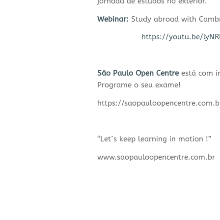
jornada de estudos no exterior.
Webinar:
Study abroad with Cambri
https://youtu.be/lyN
São Paulo Open Centre
está com in
Programe o seu exame!
https://saopauloopencentre.com.b
“Let´s keep learning in motion !”
www.saopauloopencentre.com.br