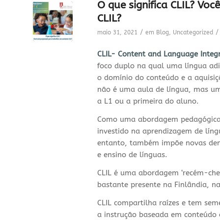
O que significa CLIL? Vo
CLIL?
/
/
maio 31, 2021
em
Blog
,
Uncategorized
CLIL-
Content and Language Integ
foco duplo na qual uma língua ad
o domínio do conteúdo e a aquisiç
não é uma aula de língua, mas um
a L1 ou a primeira do aluno.
Como uma abordagem pedagógica d
investido na aprendizagem de líng
entanto, também impõe novas dema
e ensino de línguas.
CLIL é uma abordagem ‘recém-cheg
bastante presente na Finlândia, 
CLIL compartilha raízes e tem se
a instrução baseada em conteúdo