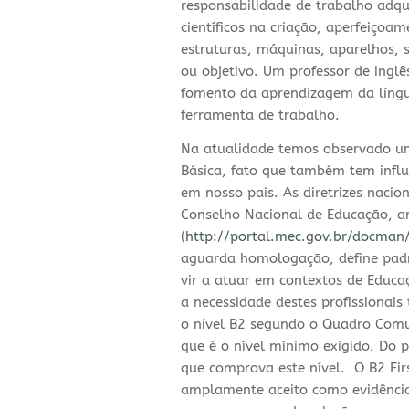
responsabilidade de trabalho adqu
científicos na criação, aperfeiçoa
estruturas, máquinas, aparelhos,
ou objetivo. Um professor de ingl
fomento da aprendizagem da língua
ferramenta de trabalho.
Na atualidade temos observado um
Básica, fato que também tem influ
em nosso pais. As diretrizes nacio
Conselho Nacional de Educação, a
(
http://portal.mec.gov.br/docma
aguarda homologação, define padr
vir a atuar em contextos de Educaç
a necessidade destes profissionais
o nível B2 segundo o Quadro Comum
que é o nível mínimo exigido. Do 
que comprova este nível. O B2 Fir
amplamente aceito como evidência