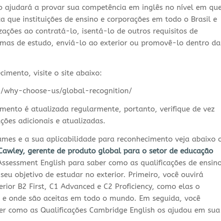
 ajudará a provar sua competência em inglês no nível em qu
ca que instituições de ensino e corporações em todo o Brasil e
ações ao contratá-lo, isentá-lo de outros requisitos de
mas de estudo, enviá-lo ao exterior ou promovê-lo dentro da
imento, visite o site abaixo:
g/why-choose-us/global-recognition/
imento é atualizada regularmente, portanto, verifique de vez
ões adicionais e atualizadas.
mes e a sua aplicabilidade para reconhecimento veja abaixo 
Cawley, gerente de produto global para o setor de educação
ssessment English para saber como as qualificações de ensin
seu objetivo de estudar no exterior. Primeiro, você ouvirá
erior B2 First, C1 Advanced e C2 Proficiency, como elas o
r e onde são aceitas em todo o mundo. Em seguida, você
er como as Qualificações Cambridge English os ajudou em sua