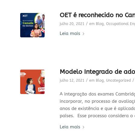
OET é reconhecido no Ca
/
julho 20, 2021
em
Blog
,
Occupational Eng
Leia mais
Modelo Integrado de ado
/
/
julho 12, 2021
em
Blog
,
Uncategorized
A integração dos exames Cambridge
incorporar, no processo de avalia
anos de existência e que é aplic
países. Esse processo considera o
Leia mais