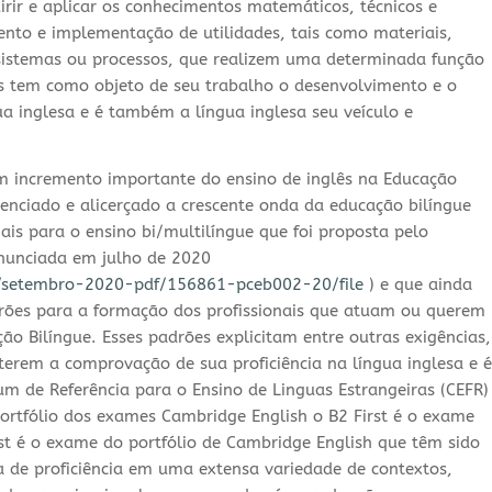
irir e aplicar os conhecimentos matemáticos, técnicos e
mento e implementação de utilidades, tais como materiais,
 sistemas ou processos, que realizem uma determinada função
ês tem como objeto de seu trabalho o desenvolvimento e o
 inglesa e é também a língua inglesa seu veículo e
 incremento importante do ensino de inglês na Educação
enciado e alicerçado a crescente onda da educação bilíngue
nais para o ensino bi/multilíngue que foi proposta pelo
nunciada em julho de 2020
n/setembro-2020-pdf/156861-pceb002-20/file
) e que ainda
ões para a formação dos profissionais que atuam ou querem
ão Bilíngue. Esses padrões explicitam entre outras exigências,
 terem a comprovação de sua proficiência na língua inglesa e é
 de Referência para o Ensino de Linguas Estrangeiras (CEFR)
portfólio dos exames Cambridge English o B2 First é o exame
st é o exame do portfólio de Cambridge English que têm sido
 de proficiência em uma extensa variedade de contextos,