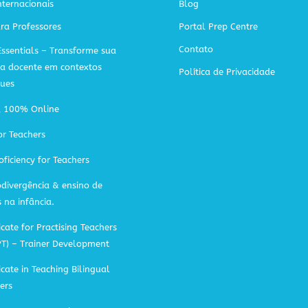
ternacionais
Blog
ra Professores
Portal Prep Centre
Contato
Essentials – Transforme sua
ca docente em contextos
Política de Privacidade
gues
A 100% Online
or Teachers
oficiency for Teachers
divergência & ensino de
s na infância.
icate for Practising Teachers
PT) – Trainer Development
ficate in Teaching Bilingual
ers