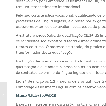
desenvolvido por Cambridge Assessment English, há
tem um reconhecimento internacional.
Pela sua característica vocacional, qualificando os 
professores de Língua Inglesa, ela passa por exigent
assessores externos que avaliam cada etapa do pro
A estrutura pedagógica da qualificação CELTA dá imp
os candidatos são expostos a teoria e imediatament
tutores do curso. O processo de tutoria, da pratica
transformador desta qualificação.
Em função desta estrutura e impacto formativo, os 
qualificação e que obtêm sucesso são muito bem ac
de contextos de ensino da língua inglesa e em todo
Dia 24 de março às 12h (horário de Brasília) haverá
Cambridge Assessment English com os desenvolvedores
Certificado Teaching
https://bit.ly/3bWVDC8
Bilingual Learners
E para se inscrever em nossa próxima turma na moda