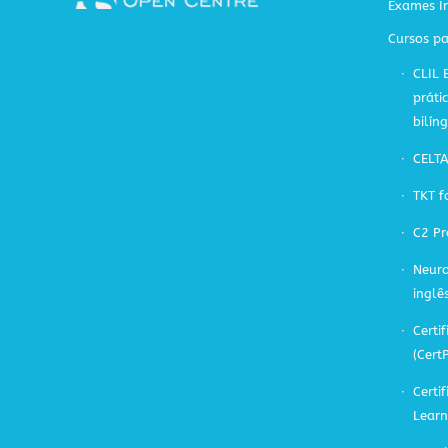
Exames In
Cursos pa
CLIL 
práti
bilín
CELT
TKT f
C2 Pr
Neuro
inglê
Certif
(Cert
Certi
Learn