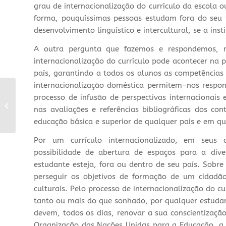
grau de internacionalização do currículo da escola 
forma, pouquíssimas pessoas estudam fora do seu 
desenvolvimento linguístico e intercultural, se a inst
A outra pergunta que fazemos e respondemos, r
internacionalização do currículo pode acontecer na 
país, garantindo a todos os alunos as competências
internacionalização doméstica permitem-nos respon
Seminário sobre
processo de infusão de perspectivas internacionais 
Competência Global
nas avaliações e referências bibliográficas dos co
reúne grandes nomes
educação básica e superior de qualquer país e em qu
da educação
bilíngue...
Por um currículo internacionalizado, em seus a
possibilidade de abertura de espaços para a div
estudante esteja, fora ou dentro de seu país. Sobre
perseguir os objetivos de formação de um cidadã
culturais. Pelo processo de internacionalização do cu
tanto ou mais do que sonhado, por qualquer estuda
devem, todos os dias, renovar a sua conscientizaçã
Organização das Nações Unidas para a Educação, a 