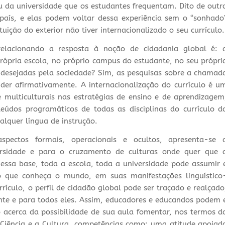
ou da universidade que os estudantes frequentam. Dito de outr
país, e elas podem voltar dessa experiência sem o “sonhado
ituição do exterior não tiver internacionalizado o seu currículo.
elacionando a resposta à noção de cidadania global é: 
própria escola, no próprio campus do estudante, no seu própri
 desejadas pela sociedade? Sim, as pesquisas sobre a chamad
der afirmativamente. A internacionalização do currículo é u
e multiculturais nas estratégias de ensino e de aprendizagem
nteúdos programáticos de todas as disciplinas do currículo d
alquer língua de instrução.
spectos formais, operacionais e ocultos, apresenta-se 
ersidade e para o cruzamento de culturas onde quer que 
 essa base, toda a escola, toda a universidade pode assumir 
o que conheça o mundo, em suas manifestações linguístico
rrículo, o perfil de cidadão global pode ser traçado e realçado
nte e para todos eles. Assim, educadores e educandos podem 
o acerca da possibilidade de sua aula fomentar, nos termos d
Ciência e a Cultura, competências como: uma atitude apoiad