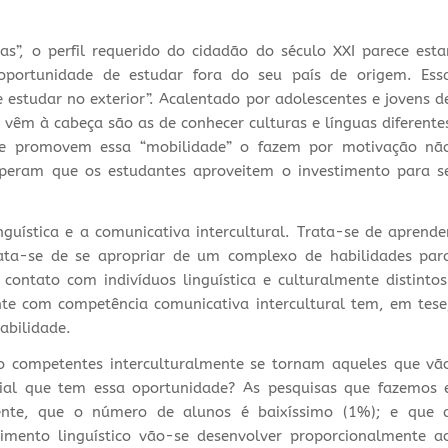
”, o perfil requerido do cidadão do século XXI parece esta
portunidade de estudar fora do seu país de origem. Ess
estudar no exterior”. Acalentado por adolescentes e jovens d
vêm à cabeça são as de conhecer culturas e línguas diferente
ue promovem essa “mobilidade” o fazem por motivação nã
esperam que os estudantes aproveitem o investimento para s
guística e a comunicativa intercultural. Trata-se de aprende
rata-se de se apropriar de um complexo de habilidades par
ntato com indivíduos linguística e culturalmente distintos
te com competência comunicativa intercultural tem, em tese
abilidade.
 competentes interculturalmente se tornam aqueles que vã
ial que tem essa oportunidade? As pesquisas que fazemos 
nte, que o número de alunos é baixíssimo (1%); e que 
cimento linguístico vão-se desenvolver proporcionalmente a