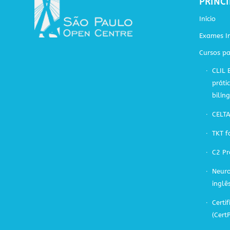
PRINCI
Início
Exames In
Cursos pa
CLIL 
práti
bilín
CELT
TKT f
C2 Pr
Neuro
inglê
Certif
(Cert