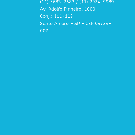
(11) 5683-2683 / (11) 2924-9989
Av. Adolfo Pinheiro, 1000
Conj.: 111-113
Santo Amaro – SP – CEP 04734-
002