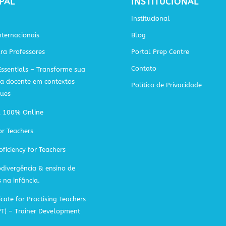
PAL
INSTITUCIONAL
Institucional
ternacionais
Blog
ra Professores
Portal Prep Centre
Contato
Essentials – Transforme sua
ca docente em contextos
Política de Privacidade
gues
A 100% Online
or Teachers
oficiency for Teachers
divergência & ensino de
s na infância.
icate for Practising Teachers
PT) – Trainer Development