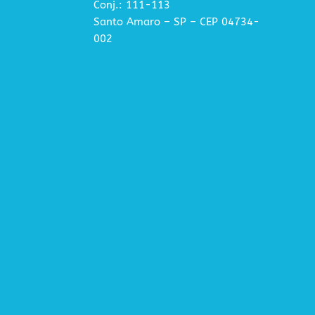
Conj.: 111-113
Santo Amaro – SP – CEP 04734-
002