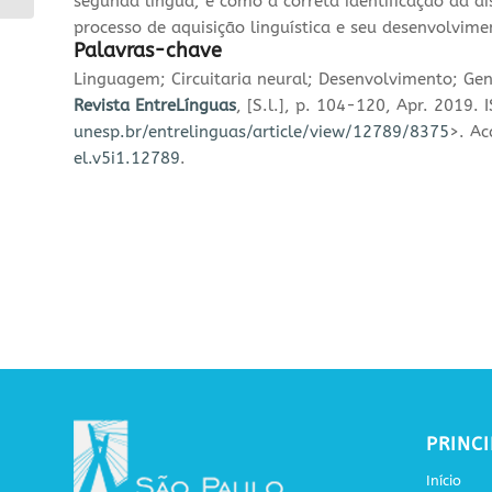
segunda língua; e como a correta identificação da d
processo de aquisição linguística e seu desenvolvime
Palavras-chave
Linguagem; Circuitaria neural; Desenvolvimento; Ge
Revista EntreLínguas
, [S.l.], p. 104-120, Apr. 2019
unesp.br/entrelinguas/article/
view/12789/8375
>. Ac
el.v5i1.12789
.
PRINCI
Início