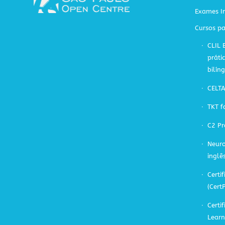
Exames In
Cursos pa
CLIL 
práti
bilín
CELT
TKT f
C2 Pr
Neuro
inglê
Certif
(Cert
Certi
Learn