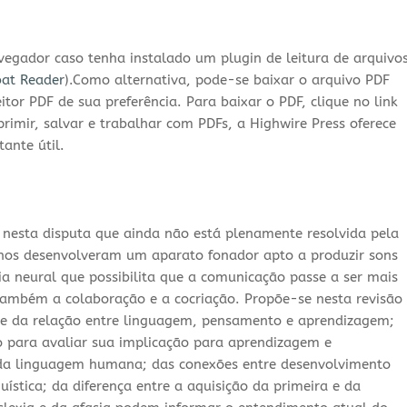
vegador caso tenha instalado um plugin de leitura de arquivo
at Reader
).Como alternativa, pode-se baixar o arquivo PDF
or PDF de sua preferência. Para baixar o PDF, clique no link
imir, salvar e trabalhar com PDFs, a Highwire Press oferece
ante útil.
nesta disputa que ainda não está plenamente resolvida pela
anos desenvolveram um aparato fonador apto a produzir sons
a neural que possibilita que a comunicação passe a ser mais
também a colaboração e a cocriação. Propõe-se nesta revisão
me da relação entre linguagem, pensamento e aprendizagem;
co para avaliar sua implicação para aprendizagem e
o da linguagem humana; das conexões entre desenvolvimento
uística; da diferença entre a aquisição da primeira e da