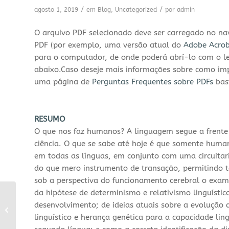
/
/
agosto 1, 2019
em
Blog
,
Uncategorized
por
admin
O arquivo PDF selecionado deve ser carregado no na
PDF (por exemplo, uma versão atual do
Adobe Acrob
para o computador, de onde poderá abrí-lo com o leit
abaixo.Caso deseje mais informações sobre como impr
uma página de
Perguntas Frequentes sobre PDFs
bast
RESUMO
O que nos faz humanos? A linguagem segue a frente 
ciência. O que se sabe até hoje é que somente hum
em todas as línguas, em conjunto com uma circuitari
do que mero instrumento de transação, permitindo 
sob a perspectiva do funcionamento cerebral o exa
da hipótese de determinismo e relativismo linguísti
Opinião:
desenvolvimento; de ideias atuais sobre a evoluçã
Internacionalização
do currículo para uma
linguístico e herança genética para a capacidade ling
cidadania global