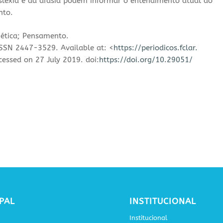
islexia e da afasia podem informar o entendimento atual do
nto.
nética; Pensamento.
. ISSN 2447-3529.
Available at
: <
https://periodicos.fclar.
cessed on 27 July 2019. doi:
https://doi.org/10.29051/
PAL
INSTITUCIONAL
Institucional