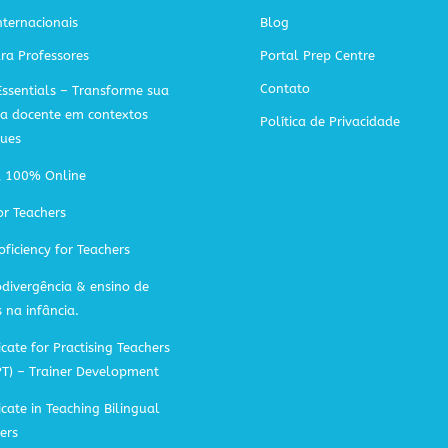
ternacionais
Blog
ra Professores
Portal Prep Centre
Contato
Essentials – Transforme sua
ca docente em contextos
Política de Privacidade
gues
A 100% Online
or Teachers
oficiency for Teachers
divergência & ensino de
s na infância.
icate for Practising Teachers
PT) – Trainer Development
ficate in Teaching Bilingual
ers