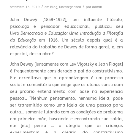
/
/
setembro 13, 2019
em
Blog
,
Uncategorized
por
admin
John Dewey [1859-1952], um influente filósofo,
psicólogo e pensador educacional, publicou seu
livro
Democracia e Educação: Uma Introdução à Filosofia
da Educação
em 1916. Um século depois qual é a
relevância do trabalho de Dewey de forma geral, e, em
especial, dessa obra?
John Dewey [juntamente com Lev Vigotsky e Jean Piaget]
é frequentemente considerado o pai do construtivismo.
Ele acreditava que a aprendizagem é um processo
social e comunitário que exige que os alunos construam
seu próprio entendimento com base na experiência
pessoal. “Nenhum pensamento, nenhuma ideia, pode
ser transmitido como uma ideia de uma pessoa para
outra… somente lutando com as condições do problema
em primeira mão, buscando e encontrando sua saída,
ele [ela] pensa … a alegria que as crianças
experimentam é a alegria do construtivismo